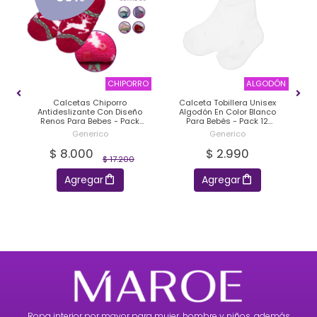
RRO
CHIPORRO
ALGODÓN
on
Calcetas Chiporro
Calceta Tobillera Unisex
s
Antideslizante Con Diseño
Algodón En Color Blanco
Renos Para Bebes - Pack
Para Bebés - Pack 12
12 Unidades
Unidades
Generico
Generico
$ 8.000
$ 2.990
$ 17.200
Agregar
Agregar
Ropa interior por mayor para mujer, hombre y niños, además