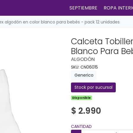
SEPTIEMBRE
ROPA INTER
sex algodón en color blanco para bebés - pack 12 unidades
Calceta Tobille
Blanco Para Be
ALGODÓN
SKU: CN06015
Generico
Stock por sucursal
Disponible
$ 2.990
CANTIDAD