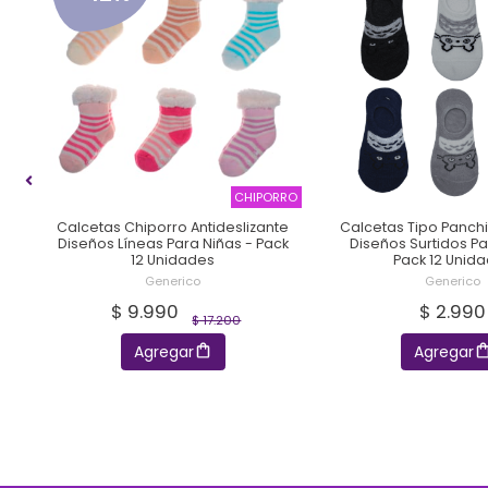
DÓN
CHIPORRO
n
Calcetas Chiporro Antideslizante
Calcetas Tipo Panch
-
Diseños Líneas Para Niñas - Pack
Diseños Surtidos Pa
12 Unidades
Pack 12 Unid
Generico
Generico
$ 9.990
$ 2.990
$ 17.200
Agregar
Agregar