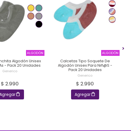
ALGODÓN
ALGODÓN
nchita Algodón Unisex
Calcetas Tipo Soquete De
as - Pack 20 Unidades
Algodón Unisex Para Niñ@s -
Pack 20 Unidades
Generico
Generico
$ 2.990
$ 2.990
Agregar
Agregar