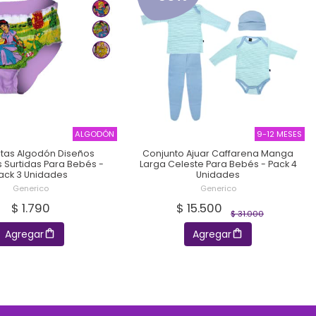
ALGODÓN
9-12 MESES
etas Algodón Diseños
Conjunto Ajuar Caffarena Manga
 Surtidas Para Bebés -
Larga Celeste Para Bebés - Pack 4
ack 3 Unidades
Unidades
Generico
Generico
$ 1.790
$ 15.500
$ 31.000
Agregar
Agregar