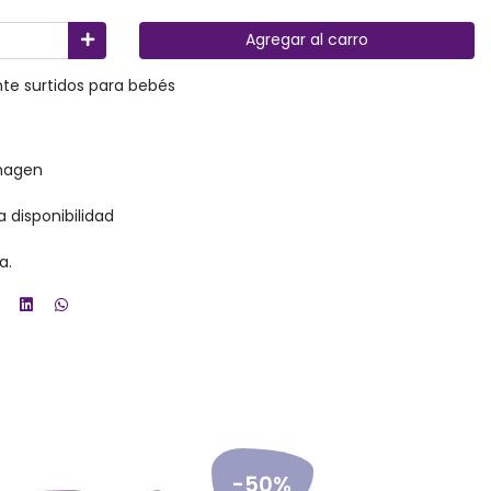
Agregar al carro
nte surtidos para bebés
imagen
a disponibilidad
a.
-50%