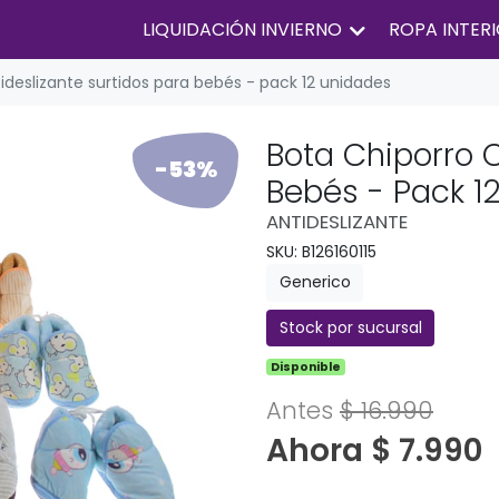
LIQUIDACIÓN INVIERNO
ROPA INTER
ideslizante surtidos para bebés - pack 12 unidades
Bota Chiporro C
-53%
Bebés - Pack 1
ANTIDESLIZANTE
SKU: B126160115
Generico
Stock por sucursal
Disponible
Antes
$ 16.990
Ahora $ 7.990