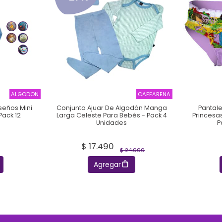
ALGODON
CAFFARENA
seños Mini
Conjunto Ajuar De Algodón Manga
Pantal
Pack 12
Larga Celeste Para Bebés - Pack 4
Princesas
Unidades
P
$ 17.490
$ 24.000
Agregar