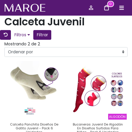
0
Calceta Juvenil
Filtros
Filtrar
Mostrando 2 de 2
ALGODÓN
Calceta Panchita Diseños De
Bucaneras Juvenil De Algodón
Gatito Juvenil - Pack 6
En Diseños Surtidos Para