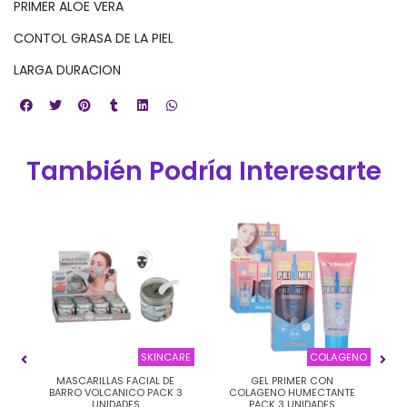
PRIMER ALOE VERA
CONTOL GRASA DE LA PIEL
LARGA DURACION
También Podría Interesarte
ION
SKINCARE
COLAGENO
OL
MASCARILLAS FACIAL DE
GEL PRIMER CON
P
BARRO VOLCANICO PACK 3
COLAGENO HUMECTANTE
UNIDADES
PACK 3 UNIDADES