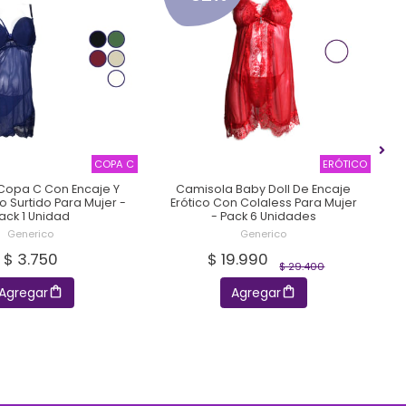
COPA C
ERÓTICO
Copa C Con Encaje Y
Camisola Baby Doll De Encaje
to Surtido Para Mujer -
Erótico Con Colaless Para Mujer
ack 1 Unidad
- Pack 6 Unidades
Generico
Generico
$ 3.750
$ 19.990
$ 29.400
Agregar
Agregar