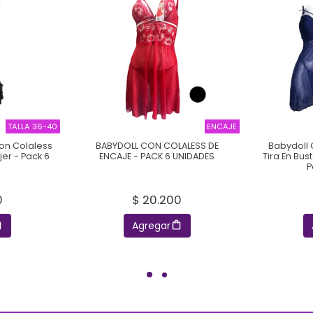
TALLA 36-40
ENCAJE
on Colaless
BABYDOLL CON COLALESS DE
Babydoll 
er - Pack 6
ENCAJE - PACK 6 UNIDADES
Tira En Bus
P
0
$ 20.200
Agregar