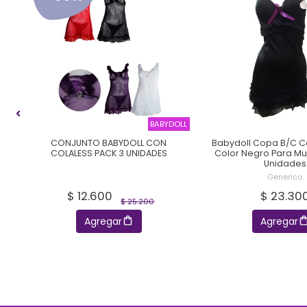
ICO
BABYDOLL
CONJUNTO BABYDOLL CON
Babydoll Copa B/C C
do
COLALESS PACK 3 UNIDADES
Color Negro Para Muj
Unidades
Generico
$ 12.600
$ 23.30
$ 25.200
Agregar
Agregar