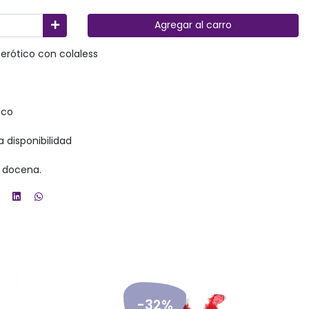
Agregar al carro
erótico con colaless
nco
a disponibilidad
 docena.
-32%