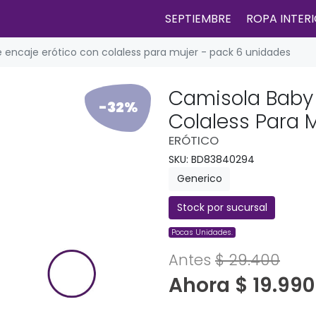
SEPTIEMBRE
ROPA INTER
 encaje erótico con colaless para mujer - pack 6 unidades
Camisola Baby 
-32%
Colaless Para 
ERÓTICO
SKU: BD83840294
Generico
Stock por sucursal
Pocas Unidades.
Antes
$ 29.400
Ahora $ 19.990