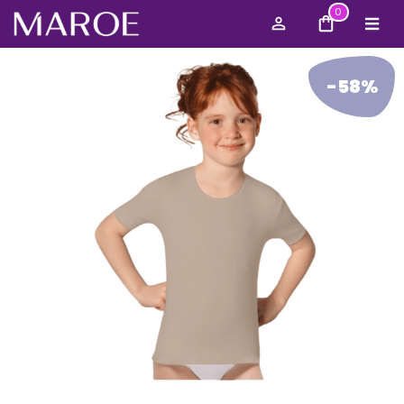
0
-58%