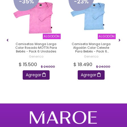
-35%
-23%
ENA
ALGODÓN
ALGODÓN
a
Camisetas Manga Larga
Camiseta Manga Larga
C
a
Color Rosado MOTTA Para
Algodón Color Celeste
s
Bebés - Pack 6 Unidades
Para Bebés - Pack 6
Unidades
Generico
Generico
$ 15.500
$ 18.490
$ 24.000
$ 24.000
Agregar
Agregar