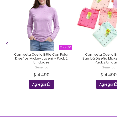
DÓN
Talla 10
Camiseta Cuello Bittle Con Polar
Camiseta Cuello Bit
2
Diseños Mickey Juvenil - Pack 2
Bambú Diseño Mickey
Unidades
Pack 2 Unida
Generico
Generico
$ 4.490
$ 4.490
Agregar
Agregar