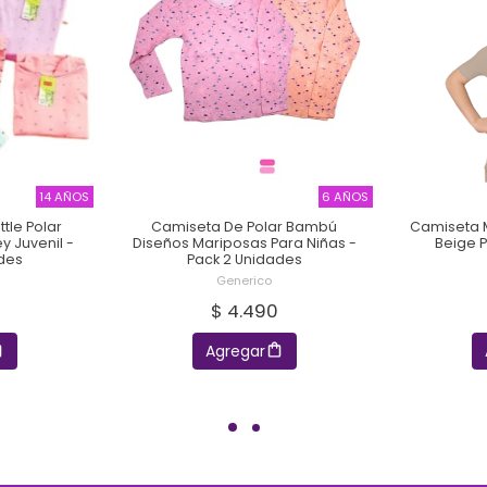
14 AÑOS
6 AÑOS
tle Polar
Camiseta De Polar Bambú
Camiseta 
 Juvenil -
Diseños Mariposas Para Niñas -
Beige P
des
Pack 2 Unidades
Generico
$ 4.490
Agregar