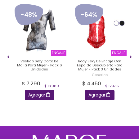
-48%
-64%
AJE
ENCAJE
ENCAJE
Vestido Sexy Corto De
Body Sexy De Encaje Con
o
Malla Para Mujer - Pack 6
Espalda Descubierta Para
Unidades
Mujer - Pack 3 Unidades
Generico
$ 7.290
$ 4.450
$ 13.980
$ 12.435
Agregar
Agregar