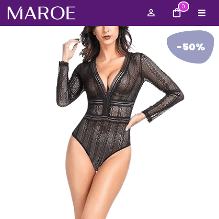
0
-50%