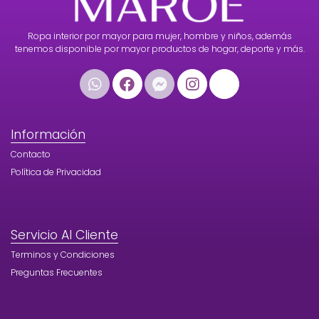
Ropa interior por mayor para mujer, hombre y niños, además
tenemos disponible por mayor productos de hogar, deporte y más.
Información
Contacto
Política de Privacidad
Servicio Al Cliente
Terminos y Condiciones
Preguntas Frecuentes