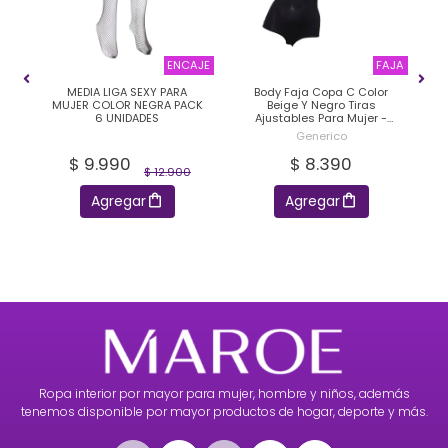
AJE
ENCAJE
FAJA
MEDIA LIGA SEXY PARA
Body Faja Copa C Color
MUJER COLOR NEGRA PACK
Beige Y Negro Tiras
6 UNIDADES
Ajustables Para Mujer -
S
s
Pack 2 Unidades
Generico
$ 9.990
$ 8.390
$ 12.900
Agregar
Agregar
Ropa interior por mayor para mujer, hombre y niños, además
tenemos disponible por mayor productos de hogar, deporte y más.