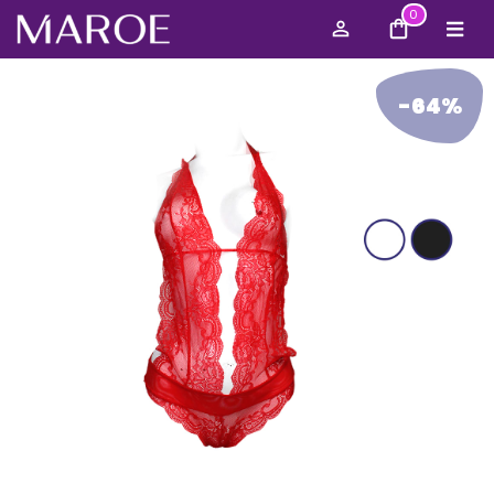
0
-64%