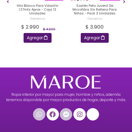
Hilo Blanco Para Volantín
Sostén Peto Juvenil De
3
1.37mts Aprox - Caja 12
Microfibra Sin Relleno Para
Unidades
Niñas - Pack 3 Unidades
Generico
Generico
$ 2.990
$ 3.900
$ 4.300
Agregar
Agregar
Ropa interior por mayor para mujer, hombre y niños, además
tenemos disponible por mayor productos de hogar, deporte y más.