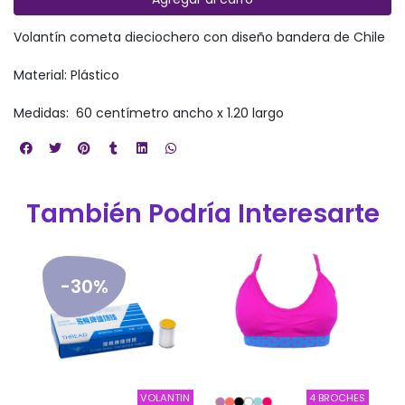
Volantín cometa dieciochero con diseño bandera de Chile
Material: Plástico
Medidas: 60 centímetro ancho x 1.20 largo
También Podría Interesarte
-30%
IAS
VOLANTIN
4 BROCHES