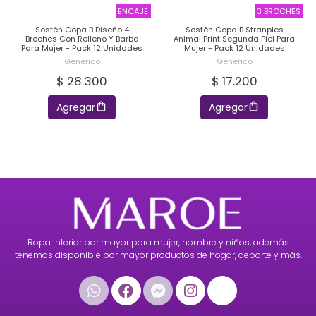
ENCAJE
3 BROCHES
Sostén Copa B Diseño 4
Sostén Copa B Stranples
Broches Con Relleno Y Barba
Animal Print Segunda Piel Para
Para Mujer - Pack 12 Unidades
Mujer - Pack 12 Unidades
Generico
Generico
$ 28.300
$ 17.200
Agregar
Agregar
Ropa interior por mayor para mujer, hombre y niños, además
tenemos disponible por mayor productos de hogar, deporte y más.