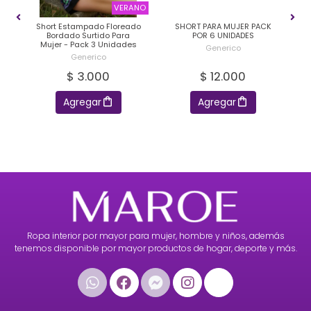
ION
VERANO
Short Estampado Floreado
SHORT PARA MUJER PACK
S
os
Bordado Surtido Para
POR 6 UNIDADES
Mujer - Pack 3 Unidades
Generico
Generico
$ 3.000
$ 12.000
Agregar
Agregar
Ropa interior por mayor para mujer, hombre y niños, además
tenemos disponible por mayor productos de hogar, deporte y más.