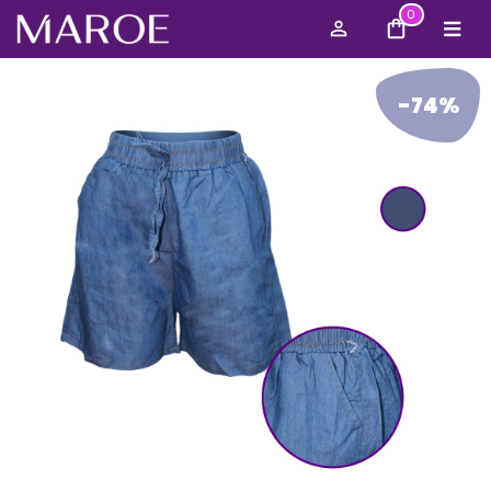
0
-74%