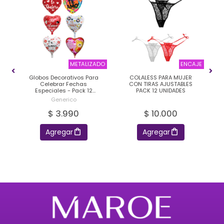
RAS
METALIZADO
ENCAJE
Globos Decorativos Para
COLALESS PARA MUJER
S
Celebrar Fechas
CON TIRAS AJUSTABLES
Especiales - Pack 12
PACK 12 UNIDADES
Unidades
Generico
$ 3.990
$ 10.000
Agregar
Agregar