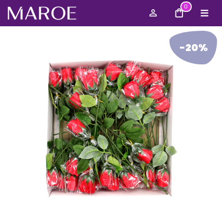
0
-20%