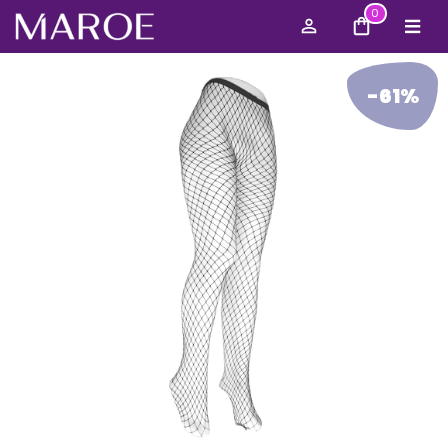
0
-61%