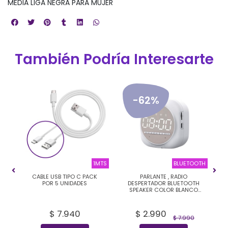
MEDIA LIGA NEGRA PARA MUJER
También Podría Interesarte
-62%
RTA
1MTS
BLUETOOTH
CABLE USB TIPO C PACK
PARLANTE , RADIO
POR 5 UNIDADES
DESPERTADOR BLUETOOTH
os
SPEAKER COLOR BLANCO
POR UNIDAD
$ 7.940
$ 2.990
$ 7.990