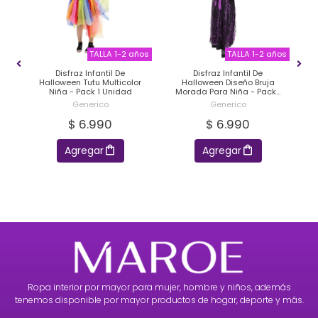
ños
TALLA 1-2 años
TALLA 1-2 años
Disfraz Infantil De
Disfraz Infantil De
Halloween Tutu Multicolor
Halloween Diseño Bruja
ck
Niña - Pack 1 Unidad
Morada Para Niña - Pack 1
P
Unidad
Generico
Generico
$ 6.990
$ 6.990
Agregar
Agregar
Ropa interior por mayor para mujer, hombre y niños, además
tenemos disponible por mayor productos de hogar, deporte y más.