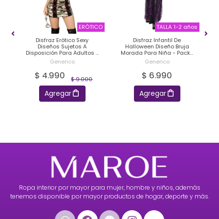
ños
ERÓTICO
TALLA 1-2 años
Disfraz Erótico Sexy
Disfraz Infantil De
er
Diseños Sujetos A
Halloween Diseño Bruja
ad
Disposición Para Adultos -
Morada Para Niña - Pack 1
Pack 1 Unidad
Unidad
Generico
Generico
$ 4.990
$ 6.990
$ 9.000
Agregar
Agregar
Ropa interior por mayor para mujer, hombre y niños, además
tenemos disponible por mayor productos de hogar, deporte y más.