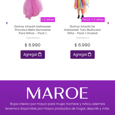
EEN
1-2 años
TALLA 1-2 años
ra
Disfraz Infantil Halloween
Disfraz Infantil De
Princesa Bella Durmiente
Halloween Tutu Multicolor
Para Niñas - Pack 1
Niña - Pack 1 Unidad
M
Unidad
Generico
Generico
$ 6.990
$ 6.990
Agregar
Agregar
Ropa interior por mayor para mujer, hombre y niños, además
tenemos disponible por mayor productos de hogar, deporte y más.