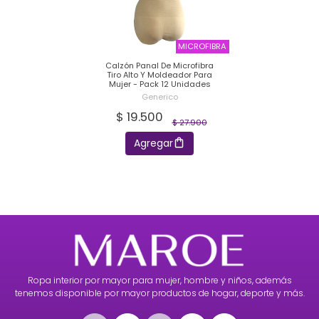
MICROFIBRA
Calzón Panal De Microfibra
Tiro Alto Y Moldeador Para
Mujer - Pack 12 Unidades
Generico
$ 19.500
$ 27.900
Agregar
Ropa interior por mayor para mujer, hombre y niños, además
tenemos disponible por mayor productos de hogar, deporte y más.