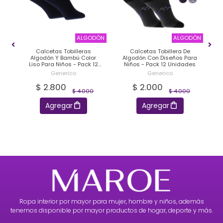
ANA
ALGODÓN
ALGODÓN
a
Calcetas Tobilleras
Calcetas Tobillera De
s
Algodón Y Bambú Color
Algodón Con Diseños Para
ck
Liso Para Niños - Pack 12
Niños - Pack 12 Unidades
S
Unidades
Generico
Generico
$ 2.800
$ 2.000
$ 4.000
$ 4.000
Agregar
Agregar
Ropa interior por mayor para mujer, hombre y niños, además
tenemos disponible por mayor productos de hogar, deporte y más.