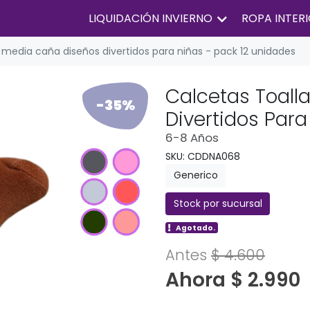
LIQUIDACIÓN INVIERNO
ROPA INTER
 media caña diseños divertidos para niñas - pack 12 unidades
Calcetas Toall
-35%
Divertidos Para
6-8 Años
SKU: CDDNA068
Generico
Stock por sucursal
Agotado.
Antes
$ 4.600
Ahora $ 2.990