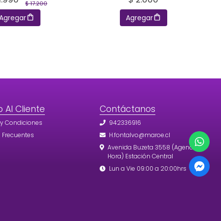
$ 17.200
Agregar
Agregar
o Al Cliente
Contáctanos
 y Condiciones
942336916
 Frecuentes
H.fontalvo@maroe.cl
Avenida Buzeta 3558 (Agendar
Hora) Estación Central
Lun a Vie 09:00 a 20:00hrs