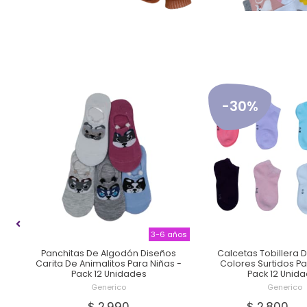
-30%
RRO
3-6 años
Panchitas De Algodón Diseños
Calcetas Tobillera 
 3
Carita De Animalitos Para Niñas -
Colores Surtidos Pa
Pack 12 Unidades
Pack 12 Unid
Generico
Generico
$ 2.990
$ 2.800