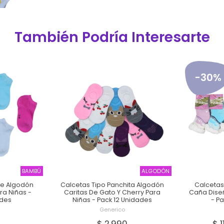
También Podría Interesarte
-30%
BAMBÚ
ALGODÓN
De Algodón
Calcetas Tipo Panchita Algodón
Calcetas
ra Niñas -
Caritas De Gato Y Cherry Para
Caña Diseñ
ades
Niñas - Pack 12 Unidades
- P
Generico
$ 2.990
$ 