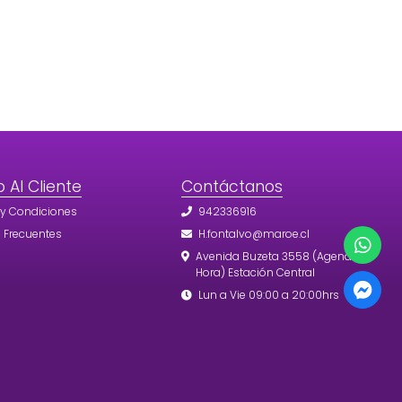
o Al Cliente
Contáctanos
 y Condiciones
942336916
 Frecuentes
H.fontalvo@maroe.cl
Avenida Buzeta 3558 (Agendar
Hora) Estación Central
Lun a Vie 09:00 a 20:00hrs