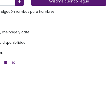
Avísame cuando llegue
 algodón rombos para hombres
is, melnage y café
a disponibilidad
na.