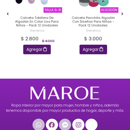
DON
TALLA 6-8
ALGODÓN
Calceta Tobillera De
Calceta Panchita Algodón
a
Algodón En Color Liso Para
Con Diseños Para Niñas -
A
s
Niñas - Pack 12 Unidades
Pack 12 Unidades
Generico
Generico
$ 2.800
$ 3.000
$ 4.000
Agregar
Agregar
Ropa interior por mayor para mujer, hombre y niños, además
tenemos disponible por mayor productos de hogar, deporte y más.