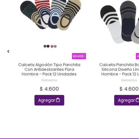
MBÚ
BAMBÚ
A
Calceta Algodón Tipo Panchita
Calceta Panchita 
Con Antideslizantes Para
Silicona Diseño Lí
s
Hombre - Pack 12 Unidades
Hombre - Pack 12 
Generico
Generico
$ 4.600
$ 4.600
Agregar
Agregar