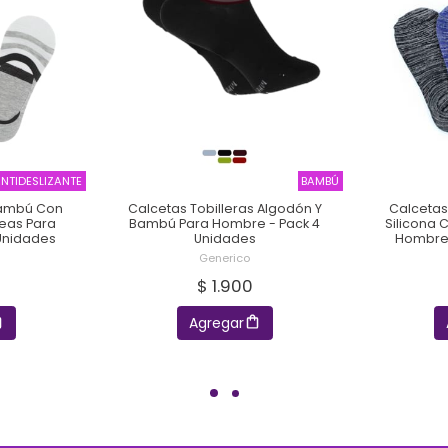
NTIDESLIZANTE
BAMBÚ
Bambú Con
Calcetas Tobilleras Algodón Y
Calcetas
neas Para
Bambú Para Hombre - Pack 4
Silicona 
Unidades
Unidades
Hombre 
Generico
$ 1.900
Agregar