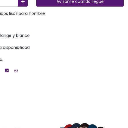
Avísame cuando llegue
idos lisos para hombre
elange y blanco
a disponibilidad
a.