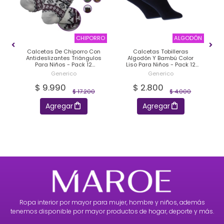
DÓN
CHIPORRO
ALGODÓN
ón
Calcetas De Chiporro Con
Calcetas Tobilleras
ck
Antideslizantes Triángulos
Algodón Y Bambú Color
Para Niños - Pack 12
Liso Para Niños - Pack 12
Unidades
Unidades
Generico
Generico
$ 9.990
$ 2.800
$ 17.200
$ 4.000
Agregar
Agregar
Ropa interior por mayor para mujer, hombre y niños, además
tenemos disponible por mayor productos de hogar, deporte y más.