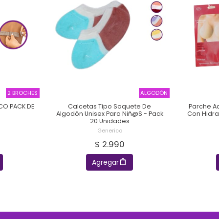
2 BROCHES
ALGODÓN
CO PACK DE
Calcetas Tipo Soquete De
Parche A
Algodón Unisex Para Niñ@s - Pack
Con Hidra
20 Unidades
Generico
$ 2.990
Agregar