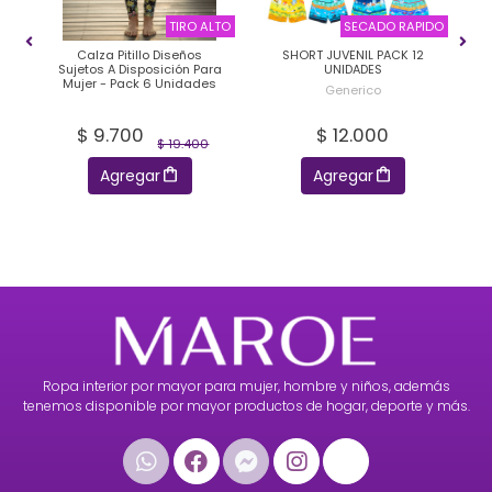
EVA
TIRO ALTO
SECADO RAPIDO
Calza Pitillo Diseños
SHORT JUVENIL PACK 12
s
Sujetos A Disposición Para
UNIDADES
Mujer - Pack 6 Unidades
Generico
$ 9.700
$ 12.000
$ 19.400
Agregar
Agregar
Ropa interior por mayor para mujer, hombre y niños, además
tenemos disponible por mayor productos de hogar, deporte y más.