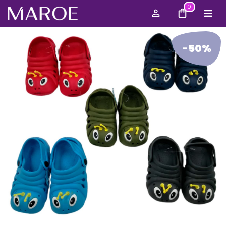
0
-50%