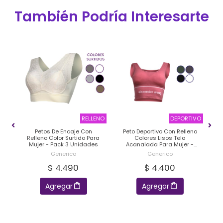
También Podría Interesarte
ADO
RELLENO
DEPORTIVO
Petos De Encaje Con
Peto Deportivo Con Relleno
ra
Relleno Color Surtido Para
Colores Lisos Tela
E
s
Mujer - Pack 3 Unidades
Acanalada Para Mujer -
Pack 2 Unidades
Generico
Generico
$ 4.490
$ 4.400
Agregar
Agregar