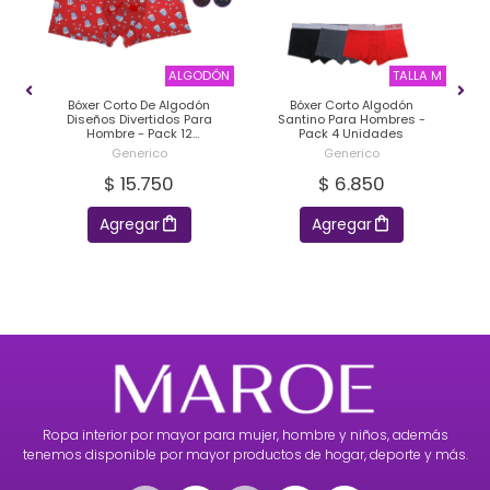
 14
ALGODÓN
TALLA M
n
Bóxer Corto De Algodón
Bóxer Corto Algodón
Diseños Divertidos Para
Santino Para Hombres -
E
Hombre - Pack 12
Pack 4 Unidades
Unidades
Generico
Generico
$ 15.750
$ 6.850
Agregar
Agregar
Ropa interior por mayor para mujer, hombre y niños, además
tenemos disponible por mayor productos de hogar, deporte y más.